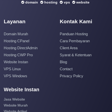
domain
hosting
vps
website
Layanan
Kontak Kami
Domain Murah
Panduan Hosting
Hosting CPanel
Cara Pembayaran
Hosting DirectAdmin
Client Area
Hosting CWP Pro
Syarat & Ketentuan
Website Instan
Blog
VPS Linux
Contact
VPS Windows
Privacy Policy
Website Instan
Jasa Website
Website Murah
Website Artikel