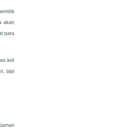
emilik
a akan
at para
as asli
n, tapi
alaman