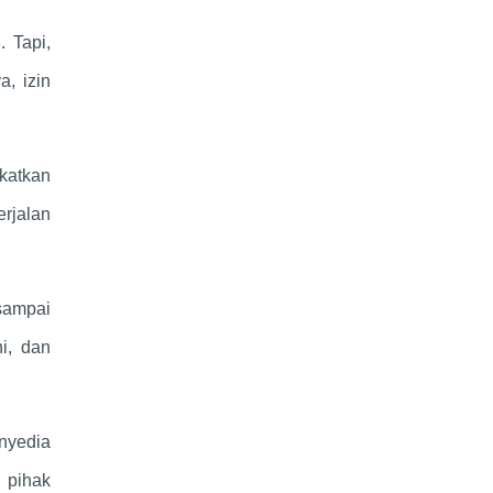
 Tapi,
a, izin
gkatkan
rjalan
sampai
i, dan
nyedia
 pihak