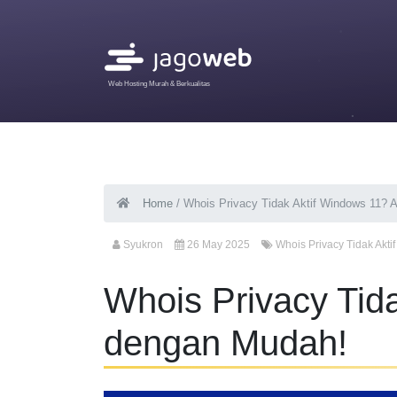
Web Hosting Murah & Berkualitas
Home
/
Whois Privacy Tidak Aktif Windows 11? 
Syukron
26 May 2025
Whois Privacy Tidak Akti
Whois Privacy Tid
dengan Mudah!