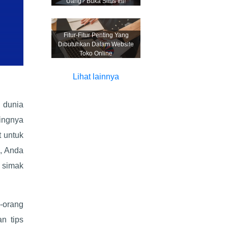
Uang? Buka Situs Ini!
Fitur-Fitur Penting Yang
Dibutuhkan Dalam Website
Toko Online
Lihat lainnya
 dunia
ingnya
t untuk
a, Anda
, simak
g-orang
an tips