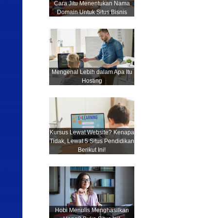
Cara Jitu Menentukan Nama
Domain Untuk Situs Bisnis
Mengenal Lebih dalam Apa Itu
Hosting
Kursus Lewat Website? Kenapa
Tidak, Lewat 5 Situs Pendidikan
Berikut Ini!
Hobi Menulis Menghasilkan