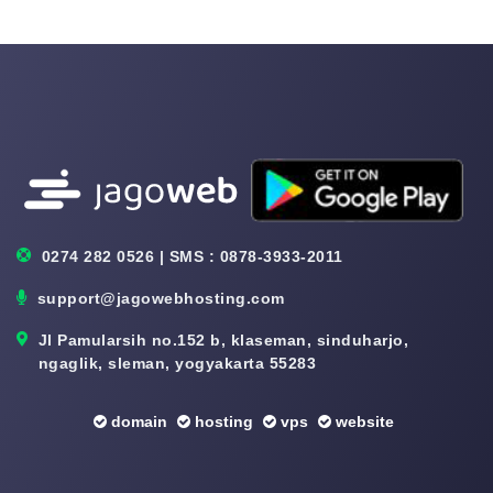
0274 282 0526 | SMS : 0878-3933-2011
support@jagowebhosting.com
Jl Pamularsih no.152 b, klaseman, sinduharjo,
ngaglik, sleman, yogyakarta 55283
domain
hosting
vps
website