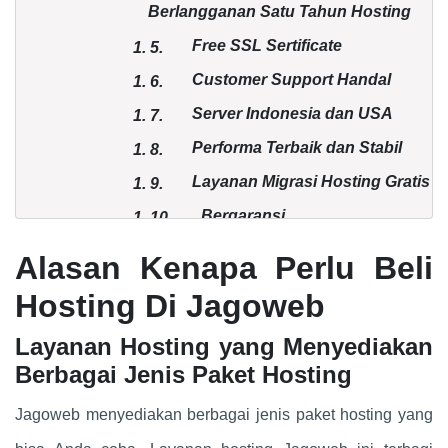
Berlangganan Satu Tahun Hosting
Free SSL Sertificate
1.
5.
Customer Support Handal
1.
6.
Server Indonesia dan USA
1.
7.
Performa Terbaik dan Stabil
1.
8.
Layanan Migrasi Hosting Gratis
1.
9.
Bergaransi
1.
10.
Segera Beli Hosting dan
1.
11.
Alasan Kenapa Perlu Beli
Dapatkan Kemudahannya!
Hosting Di Jagoweb
Layanan Hosting yang Menyediakan
Berbagai Jenis Paket Hosting
Jagoweb menyediakan berbagai jenis paket hosting yang