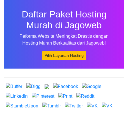
Daftar Paket Hosting
Murah di Jagoweb
Peforma Website Meningkat Drastis dengan
Hosting Murah Berkualitas dari Jagoweb!
Pilih Layanan Hosting