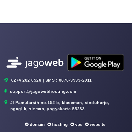
0274 282 0526 | SMS : 0878-3933-2011
support@jagowebhosting.com
Jl Pamularsih no.152 b, klaseman, sinduharjo,
ngaglik, sleman, yogyakarta 55283
domain
hosting
vps
website