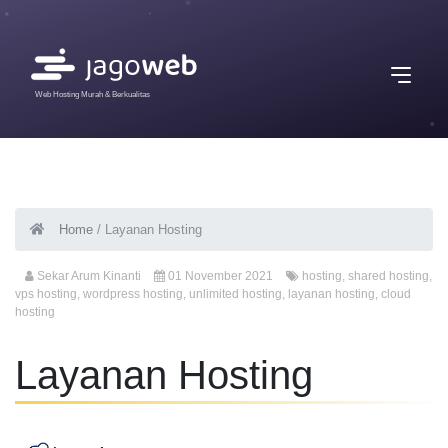
Web Hosting Murah & Berkualitas
Home
/
Layanan Hosting
Sekar Arum Kinanti
01 November 2021
hosting
,
shared hosting
,
vps hosting
,
wordpress hosting
,
unlimited hosting
,
layanan hosting
,
cloud
hosting
Layanan Hosting