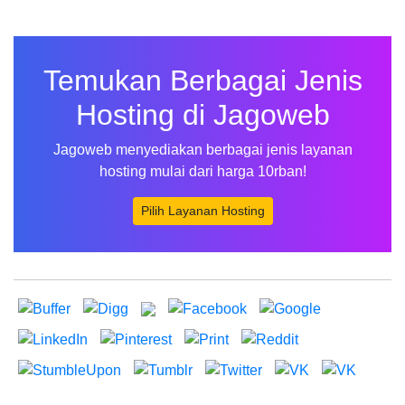
Temukan Berbagai Jenis
Hosting di Jagoweb
Jagoweb menyediakan berbagai jenis layanan
hosting mulai dari harga 10rban!
Pilih Layanan Hosting