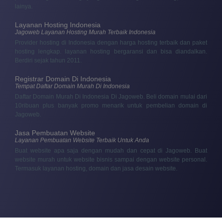
lainya.
Layanan Hosting Indonesia
Jagoweb Layanan Hosting Murah Terbaik Indonesia
Provider hosting di Indonesia dengan harga hosting terbaik dan paket
hosting lengkap. layanan hosting bergaransi dan bisa diandalkan.
Berdiri sejak tahun 2011.
Registrar Domain Di Indonesia
Tempat Daftar Domain Murah Di Indonesia
Daftar Domain Murah Di Indonesia Di Jagoweb. Beli domain mulai dari
10ribuan plus banyak promo menarik untuk pembelian domain di
Jagoweb.
Jasa Pembuatan Website
Layanan Pembuatan Website Terbaik Untuk Anda
Buat website apa saja dengan mudah dan cepat di Jagoweb. Buat
website murah untuk website bisnis sampai dengan website personal.
Termasuk layanan hosting, domain dan jasa desain website.