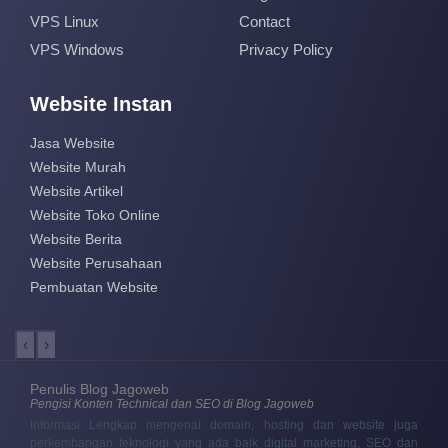
VPS Linux
Contact
VPS Windows
Privacy Policy
Website Instan
Jasa Website
Website Murah
Website Artikel
Website Toko Online
Website Berita
Website Perusahaan
Pembuatan Website
‹
›
Penulis Blog Jagoweb
Pengisi Konten Technical dan SEO di Blog Jagoweb
Informasi Lengkap mengenai domain, hosting dan website juga
perkembangan teknologi yang ada baik digital marketing, SEO dan