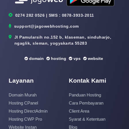
0274 282 0526 | SMS : 0878-3933-2011
support@jagowebhosting.com
Jl Pamularsih no.152 b, klaseman, sinduharjo,
ngaglik, sleman, yogyakarta 55283
domain
hosting
vps
website
Layanan
Kontak Kami
Domain Murah
Panduan Hosting
Hosting CPanel
Cara Pembayaran
Hosting DirectAdmin
Client Area
Hosting CWP Pro
Syarat & Ketentuan
Website Instan
Blog