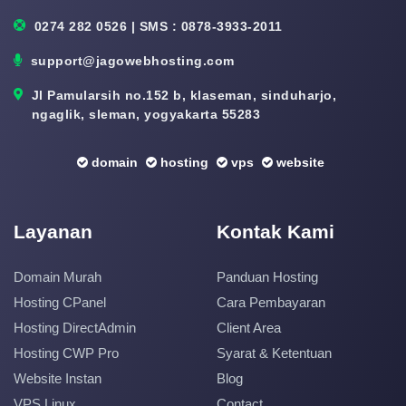
0274 282 0526 | SMS : 0878-3933-2011
support@jagowebhosting.com
Jl Pamularsih no.152 b, klaseman, sinduharjo,
ngaglik, sleman, yogyakarta 55283
domain
hosting
vps
website
Layanan
Kontak Kami
Domain Murah
Panduan Hosting
Hosting CPanel
Cara Pembayaran
Hosting DirectAdmin
Client Area
Hosting CWP Pro
Syarat & Ketentuan
Website Instan
Blog
VPS Linux
Contact