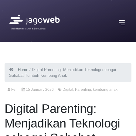
Web Hosting Murah & Berkualitas
Home
/
Digital Parenting: Menjadikan Teknologi sebagai
Sahabat Tumbuh Kembang Anak
Feri
15 January 2026
Digital
,
Parenting
,
kembang anak
Digital Parenting:
Menjadikan Teknologi