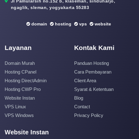
Jl Pamularsih no.152 b, klaseman, sinduharjo,
ngaglik, sleman, yogyakarta 55283
domain
hosting
vps
website
Layanan
Kontak Kami
Domain Murah
Panduan Hosting
Hosting CPanel
Cara Pembayaran
Hosting DirectAdmin
Client Area
Hosting CWP Pro
Syarat & Ketentuan
Website Instan
Blog
VPS Linux
Contact
VPS Windows
Privacy Policy
Website Instan