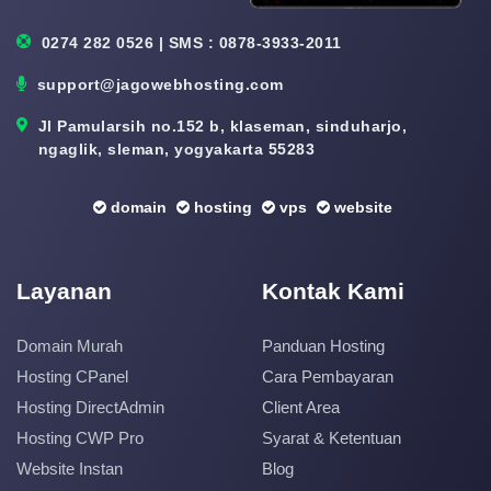
0274 282 0526 | SMS : 0878-3933-2011
support@jagowebhosting.com
Jl Pamularsih no.152 b, klaseman, sinduharjo,
ngaglik, sleman, yogyakarta 55283
domain
hosting
vps
website
Layanan
Kontak Kami
Domain Murah
Panduan Hosting
Hosting CPanel
Cara Pembayaran
Hosting DirectAdmin
Client Area
Hosting CWP Pro
Syarat & Ketentuan
Website Instan
Blog