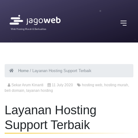
Web Hosting Murah & Berkualitas
Home
/
Layanan Hosting Support Terbaik
Sekar Arum Kinanti
11 July 2020
hosting web
,
hosting murah
,
beli domain
,
layanan hosting
Layanan Hosting
Support Terbaik