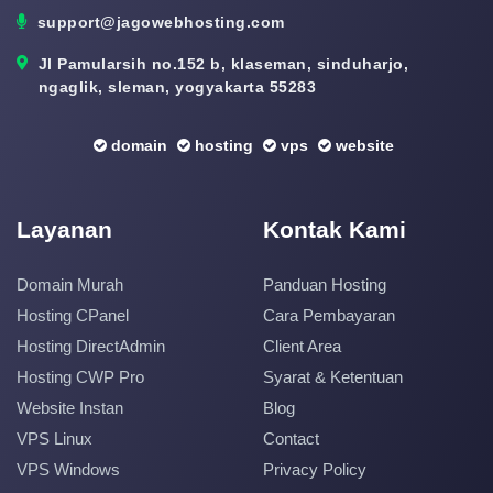
support@jagowebhosting.com
Jl Pamularsih no.152 b, klaseman, sinduharjo,
ngaglik, sleman, yogyakarta 55283
domain
hosting
vps
website
Layanan
Kontak Kami
Domain Murah
Panduan Hosting
Hosting CPanel
Cara Pembayaran
Hosting DirectAdmin
Client Area
Hosting CWP Pro
Syarat & Ketentuan
Website Instan
Blog
VPS Linux
Contact
VPS Windows
Privacy Policy