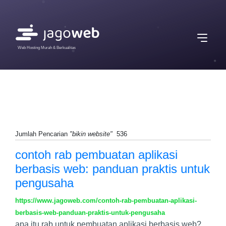
Web Hosting Murah & Berkualitas
Jumlah Pencarian
"bikin website"
536
contoh rab pembuatan aplikasi
berbasis web: panduan praktis untuk
pengusaha
https://www.jagoweb.com/contoh-rab-pembuatan-aplikasi-
berbasis-web-panduan-praktis-untuk-pengusaha
apa itu rab untuk pembuatan aplikasi berbasis web?