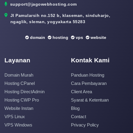
support@jagowebhosting.com
Jl Pamularsih no.152 b, klaseman, sinduharjo,
ngaglik, sleman, yogyakarta 55283
domain
hosting
vps
website
Layanan
Kontak Kami
Domain Murah
Panduan Hosting
Hosting CPanel
Cara Pembayaran
Hosting DirectAdmin
Client Area
Hosting CWP Pro
Syarat & Ketentuan
Website Instan
Blog
VPS Linux
Contact
VPS Windows
Privacy Policy