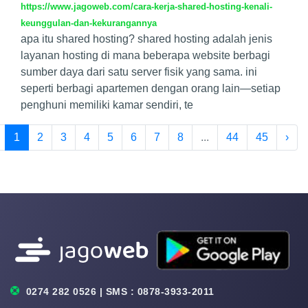
https://www.jagoweb.com/cara-kerja-shared-hosting-kenali-
keunggulan-dan-kekurangannya
apa itu shared hosting? shared hosting adalah jenis
layanan hosting di mana beberapa website berbagi
sumber daya dari satu server fisik yang sama. ini
seperti berbagi apartemen dengan orang lain—setiap
penghuni memiliki kamar sendiri, te
1
2
3
4
5
6
7
8
...
44
45
›
0274 282 0526 | SMS : 0878-3933-2011