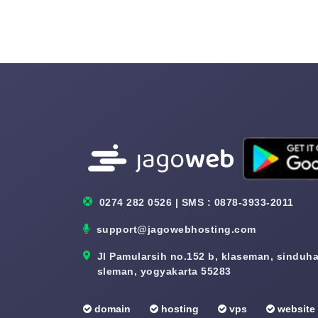
0274 282 0526 | SMS : 0878-3933-2011
support@jagowebhosting.com
Jl Pamularsih no.152 b, klaseman, sinduhar
sleman, yogyakarta 55283
domain
hosting
vps
website