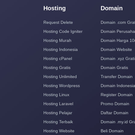
Hosting
Domain
Request Delete
Domain .com Grat
Hosting Code Igniter
Domain Perusah
Hosting Murah
Domain Harga 10
Hosting Indonesia
Domain Website
Hosting cPanel
Domain .xyz Grati
Hosting Gratis
Domain Gratis
Hosting Unlimited
Transfer Domain
Hosting Wordpress
Domain Indonesi
Hosting Linux
Register Domain
Hosting Laravel
Promo Domain
Hosting Pelajar
Daftar Domain
Hosting Terbaik
Domain .my.id Gra
Hosting Website
Beli Domain