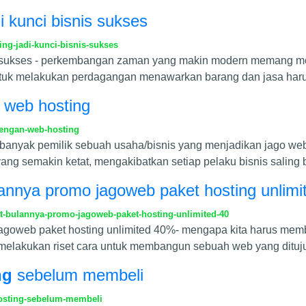
di kunci bisnis sukses
ing-jadi-kunci-bisnis-sukses
isnis sukses - perkembangan zaman yang makin modern memang 
ntuk melakukan perdagangan menawarkan barang dan jasa harus
 web hosting
engan-web-hosting
anyak pemilik sebuah usaha/bisnis yang menjadikan jago web
ng semakin ketat, mengakibatkan setiap pelaku bisnis saling 
annya promo jagoweb paket hosting unlim
-bulannya-promo-jagoweb-paket-hosting-unlimited-40
agoweb paket hosting unlimited 40%- mengapa kita harus memb
melakukan riset cara untuk membangun sebuah web yang dituj
ng
sebelum membeli
osting-sebelum-membeli