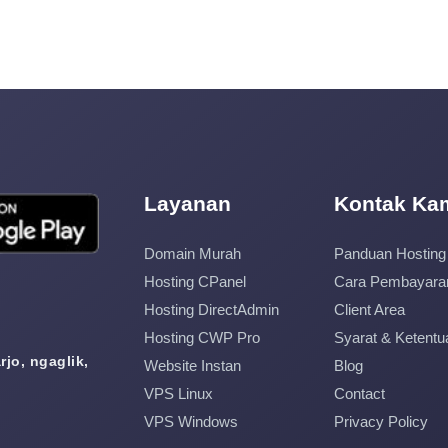
Layanan
Kontak Ka
Domain Murah
Panduan Hosting
Hosting CPanel
Cara Pembayara
Hosting DirectAdmin
Client Area
Hosting CWP Pro
Syarat & Ketentu
jo, ngaglik,
Website Instan
Blog
VPS Linux
Contact
VPS Windows
Privacy Policy