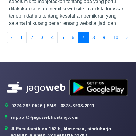
sebelum kita menjelaskan tentang apa yang perlu
dilakukan setelah memiliki website, mari kita luruskan
terlebih dahulu tentang kesalahan pemikiran yang
selama ini kurang benar tentang website. jadi den
‹
1
2
3
4
5
6
7
8
9
10
›
0274 282 0526 | SMS : 0878-3933-2011
support@jagowebhosting.com
Jl Pamularsih no.152 b, klaseman, sinduharjo,
ngaglik, sleman, yogyakarta 55283