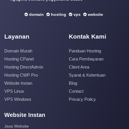
domain
hosting
vps
website
Layanan
Kontak Kami
Domain Murah
Panduan Hosting
Hosting CPanel
Cara Pembayaran
Hosting DirectAdmin
Client Area
Hosting CWP Pro
Syarat & Ketentuan
Website Instan
Blog
VPS Linux
Contact
VPS Windows
Privacy Policy
Website Instan
Jasa Website