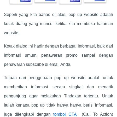
Seperti yang kita bahas di atas, pop up website adalah
kotak dialog yang muncul ketika kita membuka halaman
website.
Kotak dialog ini hadir dengan berbagai informasi, baik dari
informasi umum, penawaran promo sampai dengan
penawaran subscribe di email Anda.
Tujuan dari penggunaan pop up website adalah untuk
memberikan informasi secara singkat dan menarik
pengunjung agar melakukan Tindakan tertentu. Untuk
itulah kenapa pop up tidak hanya hanya berisi informasi,
juga dilengkapi dengan
tombol CTA
(Call To Action)