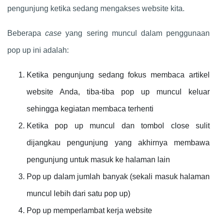
pengunjung ketika sedang mengakses website kita.
Beberapa
case
yang sering muncul dalam penggunaan
pop up ini adalah:
Ketika pengunjung sedang fokus membaca artikel
website Anda, tiba-tiba pop up muncul keluar
sehingga kegiatan membaca terhenti
Ketika pop up muncul dan tombol close sulit
dijangkau pengunjung yang akhirnya membawa
pengunjung untuk masuk ke halaman lain
Pop up dalam jumlah banyak (sekali masuk halaman
muncul lebih dari satu pop up)
Pop up memperlambat kerja website