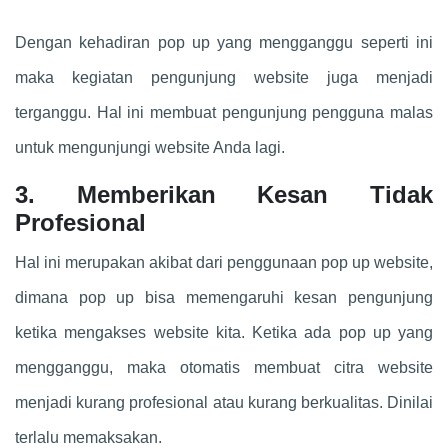
Dengan kehadiran pop up yang mengganggu seperti ini
maka kegiatan pengunjung website juga menjadi
terganggu. Hal ini membuat pengunjung pengguna malas
untuk mengunjungi website Anda lagi.
3. Memberikan Kesan Tidak
Profesional
Hal ini merupakan akibat dari penggunaan pop up website,
dimana pop up bisa memengaruhi kesan pengunjung
ketika mengakses website kita. Ketika ada pop up yang
mengganggu, maka otomatis membuat citra website
menjadi kurang profesional atau kurang berkualitas. Dinilai
terlalu memaksakan.