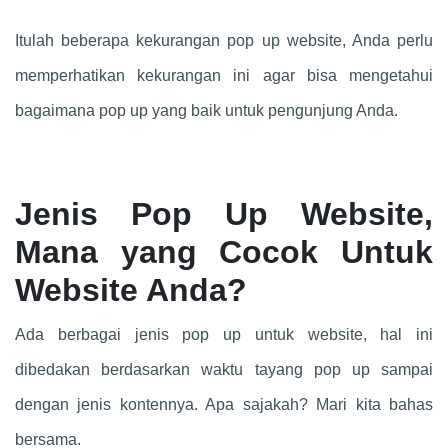
Itulah beberapa kekurangan pop up website, Anda perlu
memperhatikan kekurangan ini agar bisa mengetahui
bagaimana pop up yang baik untuk pengunjung Anda.
Jenis Pop Up Website,
Mana yang Cocok Untuk
Website Anda?
Ada berbagai jenis pop up untuk website, hal ini
dibedakan berdasarkan waktu tayang pop up sampai
dengan jenis kontennya. Apa sajakah? Mari kita bahas
bersama.