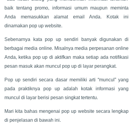
baik tentang promo, informasi umum maupun meminta
Anda memasukkan alamat email Anda. Kotak ini
dinamakan pop up website.
Sebenarnya kata pop up sendiri banyak digunakan di
berbagai media online. Misalnya media perpesanan online
Anda, ketika pop up di aktifkan maka setiap ada notifikasi
pesan masuk akan muncul pop up di layar perangkat.
Pop up sendiri secara dasar memiliki arti “muncul” yang
pada praktiknya pop up adalah kotak informasi yang
muncul di layar berisi pesan singkat tertentu.
Mari kita bahas mengenai pop up website secara lengkap
di penjelasan di bawah ini.