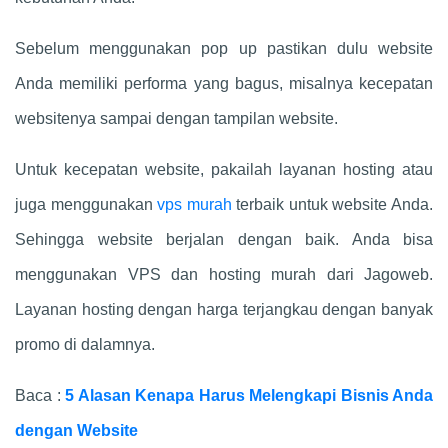
Sebelum menggunakan pop up pastikan dulu website
Anda memiliki performa yang bagus, misalnya kecepatan
websitenya sampai dengan tampilan website.
Untuk kecepatan website, pakailah layanan hosting atau
juga menggunakan
vps murah
terbaik untuk website Anda.
Sehingga website berjalan dengan baik. Anda bisa
menggunakan VPS dan hosting murah dari Jagoweb.
Layanan hosting dengan harga terjangkau dengan banyak
promo di dalamnya.
Baca :
5 Alasan Kenapa Harus Melengkapi Bisnis Anda
dengan Website