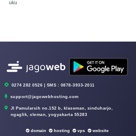
uku
0274 282 0526 | SMS : 0878-3933-2011
support@jagowebhosting.com
Jl Pamularsih no.152 b, klaseman, sinduharjo,
ngaglik, sleman, yogyakarta 55283
domain
hosting
vps
website