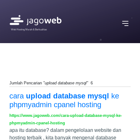
Web Hosting Murah & Berkualitas
Jumlah Pencarian
"upload database mysql"
6
cara
upload database mysql
ke
phpmyadmin cpanel hosting
https://www.jagoweb.com/cara-upload-database-mysql-ke-
phpmyadmin-cpanel-hosting
apa itu database? dalam pengelolaan website dan
hosting terbaik , kita banyak mengenal database