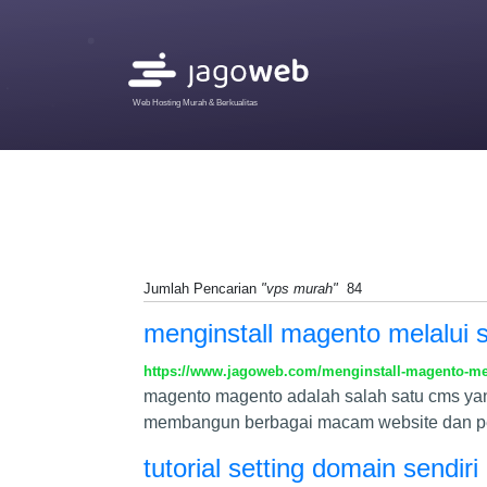
Web Hosting Murah & Berkualitas
Jumlah Pencarian
"vps murah"
84
menginstall magento melalui 
https://www.jagoweb.com/menginstall-magento-mel
magento magento adalah salah satu cms yan
membangun berbagai macam website dan peng
tutorial setting domain sendir