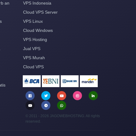
rb an
VPS Indonesia
Cloud VPS Server
s
VPS Linux
Cloud Windows
VPS Hosting
a
Jual VPS
VPS Murah
Cloud VPS
tis
© 2011 - 2026 JAGOWEBHOSTING. All rights
reserved.