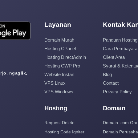
Layanan
Kontak Ka
Domain Murah
Panduan Hosting
Hosting CPanel
Cara Pembayara
Hosting DirectAdmin
Client Area
Hosting CWP Pro
Syarat & Ketentu
jo, ngaglik,
Website Instan
Blog
VPS Linux
Contact
VPS Windows
Privacy Policy
Hosting
Domain
Request Delete
Domain .com Grat
Hosting Code Igniter
Domain Perusah