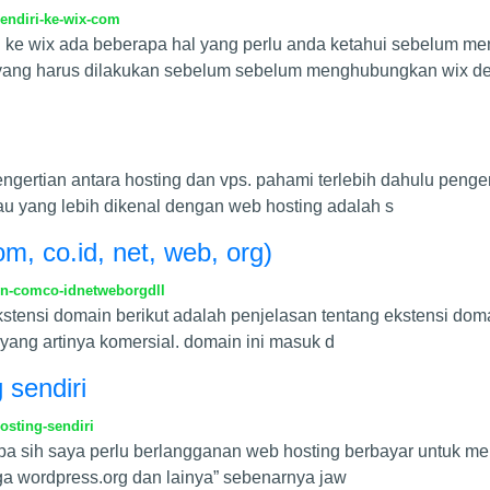
sendiri-ke-wix-com
e wix ada beberapa hal yang perlu anda ketahui sebelum me
al yang harus dilakukan sebelum sebelum menghubungkan wix d
engertian antara hosting dan vps. pahami terlebih dahulu penger
tau yang lebih dikenal dengan web hosting adalah s
, co.id, net, web, org)
n-comco-idnetweborgdll
tensi domain berikut adalah penjelasan tentang ekstensi doma
 yang artinya komersial. domain ini masuk d
 sendiri
sting-sendiri
pa sih saya perlu berlangganan web hosting berbayar untuk me
uga wordpress.org dan lainya” sebenarnya jaw