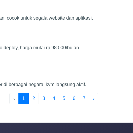
tan, cocok untuk segala website dan aplikasi.
o deploy, harga mulai rp 98.000/bulan
er di berbagai negara, kvm langsung aktif.
‹
1
2
3
4
5
6
7
›