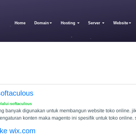
Home
Domain
Hosting
Server
Website
softaculous
alui-softaculous
g banyak digunakan untuk membangun website toko online. ji
aturan konten maka magento ini spesifik untuk toko online. 
i ke wix.com