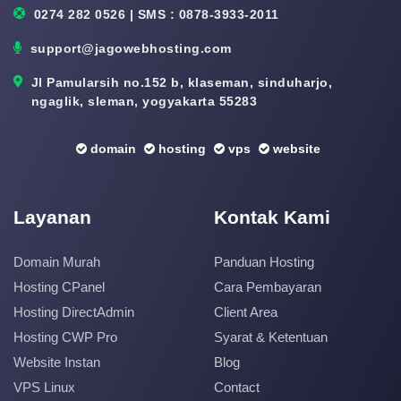
0274 282 0526 | SMS : 0878-3933-2011
support@jagowebhosting.com
Jl Pamularsih no.152 b, klaseman, sinduharjo,
ngaglik, sleman, yogyakarta 55283
domain
hosting
vps
website
Layanan
Kontak Kami
Domain Murah
Panduan Hosting
Hosting CPanel
Cara Pembayaran
Hosting DirectAdmin
Client Area
Hosting CWP Pro
Syarat & Ketentuan
Website Instan
Blog
VPS Linux
Contact