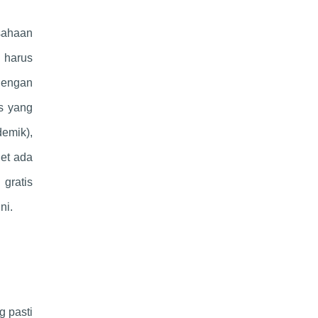
sahaan
a harus
 dengan
is yang
emik),
net ada
 gratis
ni.
g pasti