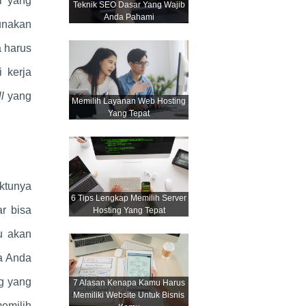
l yang
Teknik SEO Dasar Yang Wajib
Anda Pahami
unakan
a harus
 kerja
ll
yang
Memilih Layanan Web Hosting
Yang Tepat
aktunya
6 Tips Lengkap Memilih Server
r bisa
Hosting Yang Tepat
u akan
a Anda
ng yang
7 Alasan Kenapa Kamu Harus
Memiliki Website Untuk Bisnis
memilih