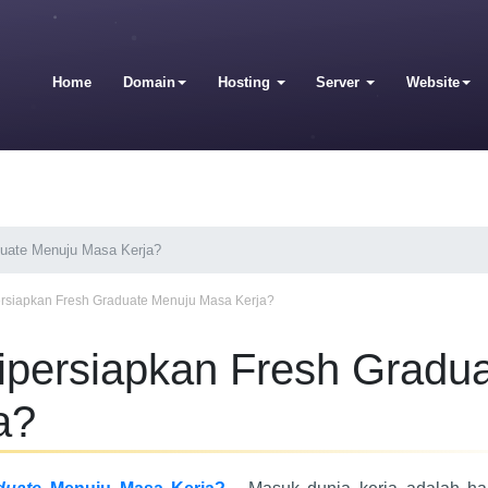
Home
Domain
Hosting
Server
Website
duate Menuju Masa Kerja?
rsiapkan Fresh Graduate Menuju Masa Kerja?
ipersiapkan Fresh Gradu
a?