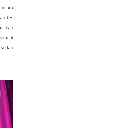
ancara
an tes
atikan
seperti
g sudah