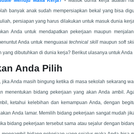
duate
Menuju Masa Kerja?
-
Masuk dunia kerja adalah ha
kolah banyak anak sudah mempersiapkan bekal yang bisa dig
uliah, persiapan yang harus dilakukan untuk masuk dunia kerj
hkan Anda untuk mendapatkan pekerjaan maupun menjalani
a menuntut Anda untuk menguasai
technical skill
maupun
soft ski
an yang dibutuhkan di dunia kerja? Berikut ulasanya untuk Anda
kan Anda Pilih
ni, jika Anda masih bingung ketika di masa sekolah sekarang w
an menentukan bidang pekerjaan yang akan Anda ambil. Aga
bil, ketahui kelebihan dan kemampuan Anda, dengan begit
kan Anda lamar. Memilih bidang pekerjaan sangat mudah jik
ika bidang pekerjaan tersebut sama atau sejalur dengan bida
gin mengambil bidang pekerjaan yang sejalur maka Anda bisa 