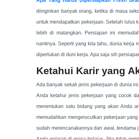
Apa Yang Harus Dipersiapkan
Fresh Gra
diinginkan banyak orang, ketika di masa se
untuk mendapatkan pekerjaan. Setelah lulus k
lebih di matangkan. Persiapan ini memuda
nantinya. Seperti yang kita tahu, dunia kerj
diperlukan di duni kerja. Apa saja sih persiap
Ketahui Karir yang A
Ada banyak sekali jenis pekerjaan di dunia i
Anda ketahui jenis pekerjaan yang cocok d
menentukan satu bidang yang akan Anda am
memudahkan mengerucutkan pekerjaan yang a
sudah merencanakannya dari awal, terutama j
Anda pelajari di masa belajar. Jika tidak in