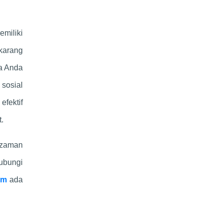
miliki
ekarang
ka Anda
sosial
efektif
.
n zaman
ubungi
om
ada