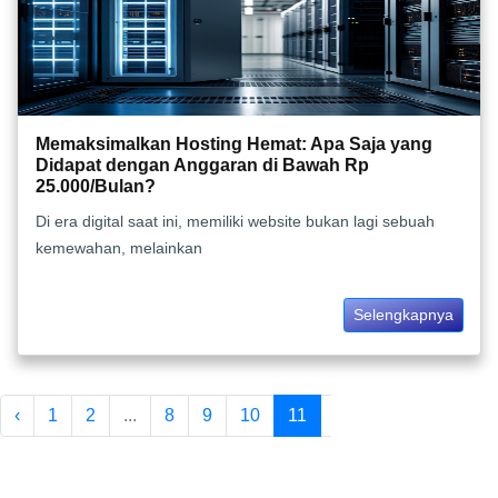
Memaksimalkan Hosting Hemat: Apa Saja yang
Didapat dengan Anggaran di Bawah Rp
25.000/Bulan?
Di era digital saat ini, memiliki website bukan lagi sebuah
kemewahan, melainkan
Selengkapnya
‹
1
2
...
8
9
10
11
12
13
14
...