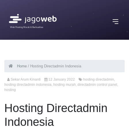
Web Hosting Murah & Berkualitas
Home
/
Hosting Directadmin Indonesia
Sekar Arum Kinanti
12 January 2022
hosting directadmin
,
hosting directadmin indonesia
,
hosting murah
,
directadmin control panel
,
hosting
Hosting Directadmin
Indonesia