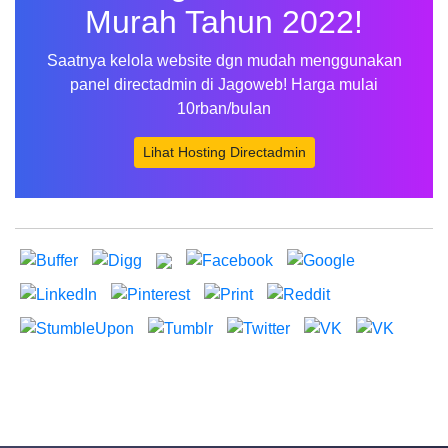
Murah Tahun 2022!
Saatnya kelola website dgn mudah menggunakan
panel directadmin di Jagoweb! Harga mulai
10rban/bulan
Lihat Hosting Directadmin