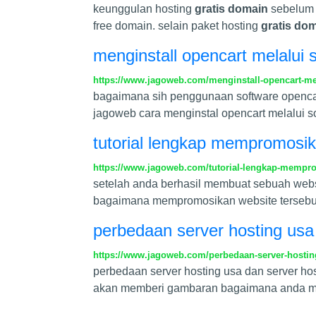
keunggulan hosting
gratis domain
sebelum 
free domain. selain paket hosting
gratis do
menginstall opencart melalui 
https://www.jagoweb.com/menginstall-opencart-mel
bagaimana sih penggunaan software opencart 
jagoweb cara menginstal opencart melalui sof
tutorial lengkap mempromosik
https://www.jagoweb.com/tutorial-lengkap-mempr
setelah anda berhasil membuat sebuah websi
bagaimana mempromosikan website tersebut
perbedaan server hosting usa 
https://www.jagoweb.com/perbedaan-server-hosting
perbedaan server hosting usa dan server ho
akan memberi gambaran bagaimana anda men