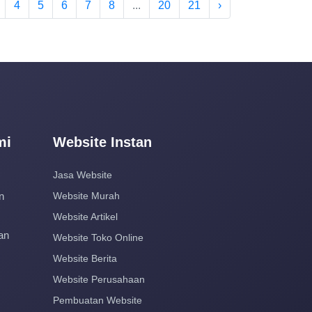
4
5
6
7
8
...
20
21
›
mi
Website Instan
Jasa Website
n
Website Murah
Website Artikel
an
Website Toko Online
Website Berita
Website Perusahaan
Pembuatan Website