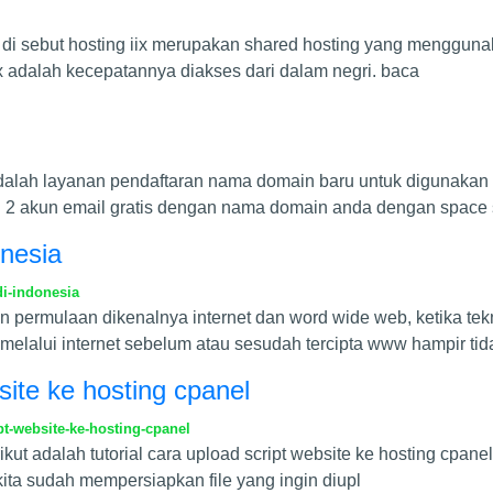
 di sebut hosting iix merupakan shared hosting yang mengguna
ix adalah kecepatannya diakses dari dalam negri. baca
dalah layanan pendaftaran nama domain baru untuk digunakan s
puti 2 akun email gratis dengan nama domain anda dengan space
nesia
i-indonesia
permulaan dikenalnya internet dan word wide web, ketika tekno
melalui internet sebelum atau sesudah tercipta www hampir tid
bsite ke hosting cpanel
pt-website-ke-hosting-cpanel
rikut adalah tutorial cara upload script website ke hosting cpan
ita sudah mempersiapkan file yang ingin diupl