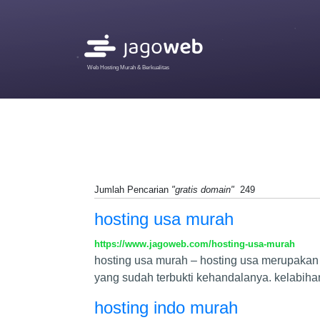
Web Hosting Murah & Berkualitas
Jumlah Pencarian
"gratis domain"
249
hosting usa murah
https://www.jagoweb.com/hosting-usa-murah
hosting usa murah – hosting usa merupakan 
yang sudah terbukti kehandalanya. kelabihan
hosting indo murah