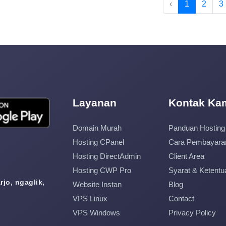
‹
1
2
3
Layanan
Kontak Ka
Domain Murah
Panduan Hosting
Hosting CPanel
Cara Pembayara
Hosting DirectAdmin
Client Area
Hosting CWP Pro
Syarat & Ketentu
jo, ngaglik,
Website Instan
Blog
VPS Linux
Contact
VPS Windows
Privacy Policy