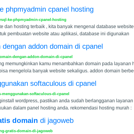
ke phpmyadmin cpanel hosting
ysql-ke-phpmyadmin-cpanel-hosting
e dan hosting terbaik , kita banyak mengenal database websit
tuk pembuatan website atau aplikasi, database ini digunakan
 dengan addon domain di cpanel
domain-dengan-addon-domain-di-cpanel
yang memungkinkan kamu menambahkan domain pada layanan h
bisa mengelola banyak website sekaligus. addon domain berb
nggunakan softaculous di cpanel
ss-menggunakan-softaculous-di-cpanel
install wordpress, pastikan anda sudah berlangganan layanan h
akukan dalam panel hosting anda. rekomendasi hosting murah :
atis domain
di jagoweb
ing-gratis-domain-di-jagoweb