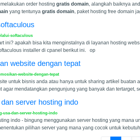
melakukan order hosting
gratis domain
, alangkah baiknya an
main
yang tentunya
gratis domain
, paket hosting free domain ja
softaculous
alui-softaculous
ini? apakah bisa kita menginstalnya di layanan hosting websit
taculous installer di cpanel berikut ini. op
an website dengan tepat
omosikan-website-dengan-tepat
te untuk bisnis anda atau hanya untuk sharing artikel buatan 
 agar mendatangkan pengunjung yang banyak dan tertarget, 
dan server hosting indo
-usa-dan-server-hosting-indo
sting indo - bingung menggunakan server hosting yang mana unt
entukan pilihan server yang mana yang cocok untuk kebutuh