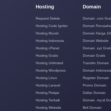
Hosting
Domain
Request Delete
Domain .com Grat
Hosting Code Igniter
Domain Perusah
Hosting Murah
Domain Harga 10
Hosting Indonesia
Domain Website
Hosting cPanel
Domain .xyz Grati
Hosting Gratis
Domain Gratis
Hosting Unlimited
Transfer Domain
Hosting Wordpress
Domain Indonesi
Hosting Linux
Register Domain
Hosting Laravel
Promo Domain
Hosting Pelajar
Daftar Domain
Hosting Terbaik
Domain .my.id Gra
Hosting Website
Beli Domain