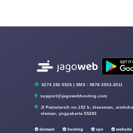
0274 282 0526 | SMS : 0878-3933-2011
support@jagowebhosting.com
Jl Pamularsih no.152 b, klaseman, sinduhar
sleman, yogyakarta 55283
domain
hosting
vps
website