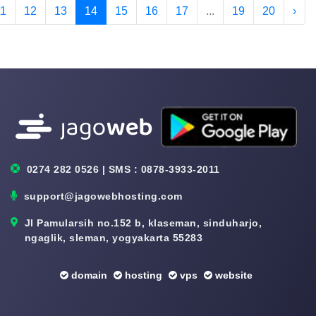
11
12
13
14
15
16
17
...
19
20
›
0274 282 0526 | SMS : 0878-3933-2011
support@jagowebhosting.com
Jl Pamularsih no.152 b, klaseman, sinduharjo,
ngaglik, sleman, yogyakarta 55283
domain
hosting
vps
website