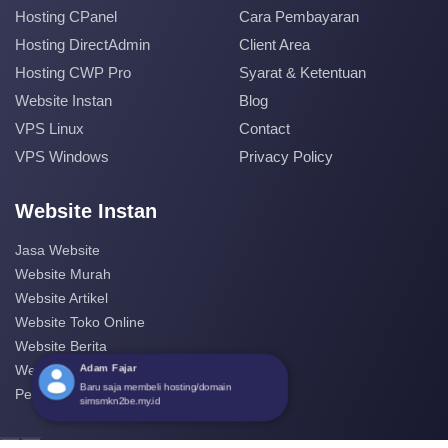
Hosting CPanel
Cara Pembayaran
Hosting DirectAdmin
Client Area
Hosting CWP Pro
Syarat & Ketentuan
Website Instan
Blog
VPS Linux
Contact
VPS Windows
Privacy Policy
Website Instan
Jasa Website
Website Murah
Website Artikel
Website Toko Online
Website Berita
Adam Fajar
Website Perusahaan
Baru saja membeli hosting/domain
Pembuatan Website
simsmkn2be.my.id