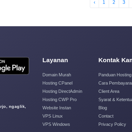
‹
1
2
3
Layanan
Kontak Ka
Domain Murah
Panduan Hosting
Hosting CPanel
Cara Pembayara
Hosting DirectAdmin
Client Area
Hosting CWP Pro
Syarat & Ketentu
jo, ngaglik,
Website Instan
Blog
VPS Linux
Contact
VPS Windows
Privacy Policy