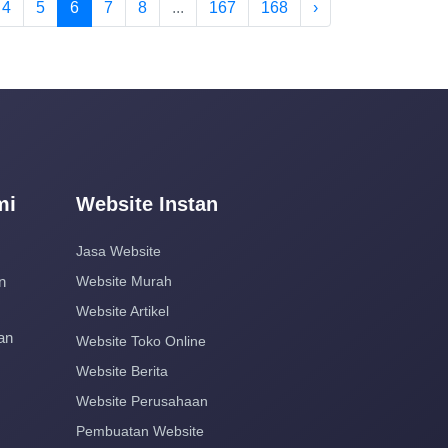
4
5
6
7
8
...
167
168
›
mi
Website Instan
Jasa Website
n
Website Murah
Website Artikel
an
Website Toko Online
Website Berita
Website Perusahaan
Pembuatan Website