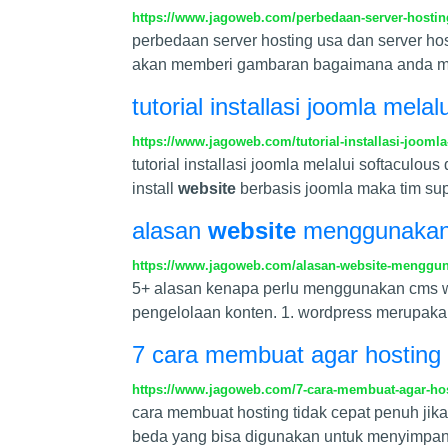
https://www.jagoweb.com/perbedaan-server-hosting
perbedaan server hosting usa dan server h
akan memberi gambaran bagaimana anda men
tutorial installasi joomla melal
https://www.jagoweb.com/tutorial-installasi-joomla
tutorial installasi joomla melalui softacul
install
website
berbasis joomla maka tim su
alasan
website
menggunakan 
https://www.jagoweb.com/alasan-website-menggun
5+ alasan kenapa perlu menggunakan cms w
pengelolaan konten. 1. wordpress merupak
7 cara membuat agar hosting 
https://www.jagoweb.com/7-cara-membuat-agar-hos
cara membuat hosting tidak cepat penuh jika
beda yang bisa digunakan untuk menyimpan 