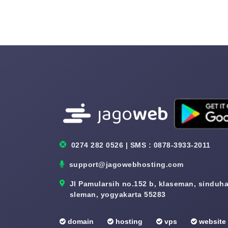
0274 282 0526 | SMS : 0878-3933-2011
support@jagowebhosting.com
Jl Pamularsih no.152 b, klaseman, sinduhar
sleman, yogyakarta 55283
domain
hosting
vps
website