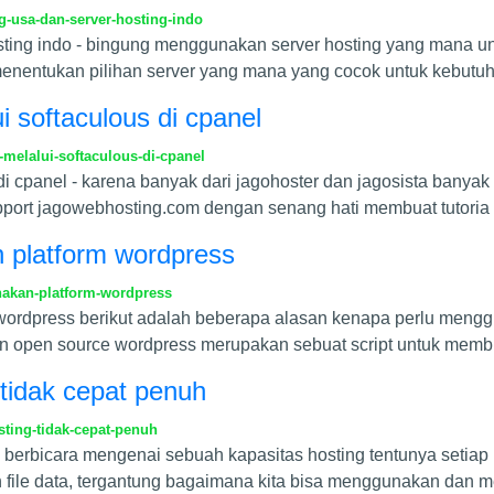
-usa-dan-server-hosting-indo
osting indo - bingung menggunakan server hosting yang mana u
entukan pilihan server yang mana yang cocok untuk kebutuh
ui softaculous di cpanel
-melalui-softaculous-di-cpanel
ous di cpanel - karena banyak dari jagohoster dan jagosista b
pport jagowebhosting.com dengan senang hati membuat tutoria
platform wordpress
akan-platform-wordpress
ordpress berikut adalah beberapa alasan kenapa perlu meng
an open source wordpress merupakan sebuat script untuk mem
tidak cepat penuh
ting-tidak-cepat-penuh
 berbicara mengenai sebuah kapasitas hosting tentunya setiap 
file data, tergantung bagaimana kita bisa menggunakan dan 