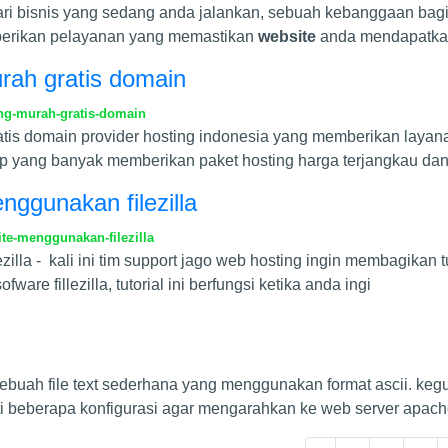
ri bisnis yang sedang anda jalankan, sebuah kebanggaan ba
berikan pelayanan yang memastikan
website
anda mendapatka
rah gratis domain
ng-murah-gratis-domain
is domain provider hosting indonesia yang memberikan layanan
ap yang banyak memberikan paket hosting harga terjangkau da
ggunakan filezilla
ite-menggunakan-filezilla
illa - kali ini tim support jago web hosting ingin membagika
ware fillezilla, tutorial ini berfungsi ketika anda ingi
h sebuah file text sederhana yang menggunakan format ascii. keg
 beberapa konfigurasi agar mengarahkan ke web server apache.