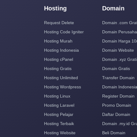
Hosting
Domain
Request Delete
Domain .com Grat
Hosting Code Igniter
Domain Perusah
Hosting Murah
Domain Harga 10
Hosting Indonesia
Domain Website
Hosting cPanel
Domain .xyz Grati
Hosting Gratis
Domain Gratis
Hosting Unlimited
Transfer Domain
Hosting Wordpress
Domain Indonesi
Hosting Linux
Register Domain
Hosting Laravel
Promo Domain
Hosting Pelajar
Daftar Domain
Hosting Terbaik
Domain .my.id Gra
Hosting Website
Beli Domain