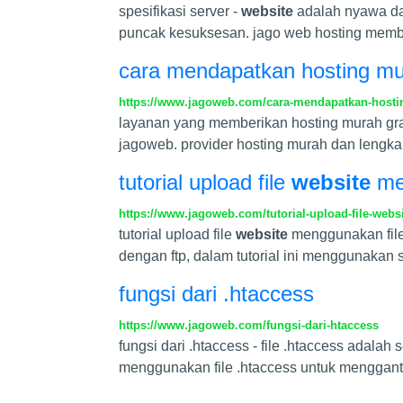
spesifikasi server -
website
adalah nyawa da
puncak kesuksesan. jago web hosting mem
cara mendapatkan hosting mu
https://www.jagoweb.com/cara-mendapatkan-hosti
layanan yang memberikan hosting murah grat
jagoweb. provider hosting murah dan lengk
tutorial upload file
website
men
https://www.jagoweb.com/tutorial-upload-file-webs
tutorial upload file
website
menggunakan filez
dengan ftp, dalam tutorial ini menggunakan sof
fungsi dari .htaccess
https://www.jagoweb.com/fungsi-dari-htaccess
fungsi dari .htaccess - file .htaccess adala
menggunakan file .htaccess untuk mengganti