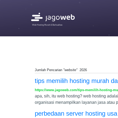
Web Hosting Murah & Berkualitas
Jumlah Pencarian
"website"
2026
tips memilih hosting murah da
https://www.jagoweb.com/tips-memilih-hosting-mu
apa, sih, itu web hosting? web hosting ada
organisasi menampilkan layanan jasa atau p
perbedaan server hosting usa 