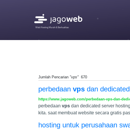
Web Hosting Murah & Berkualitas
Jumlah Pencarian
"vps"
670
perbedaan
vps
dan dedicated 
https://www.jagoweb.com/perbedaan-vps-dan-dedic
perbedaan
vps
dan dedicated server hostin
kita. saat membuat website secara gratis pa
hosting untuk perusahaan sw