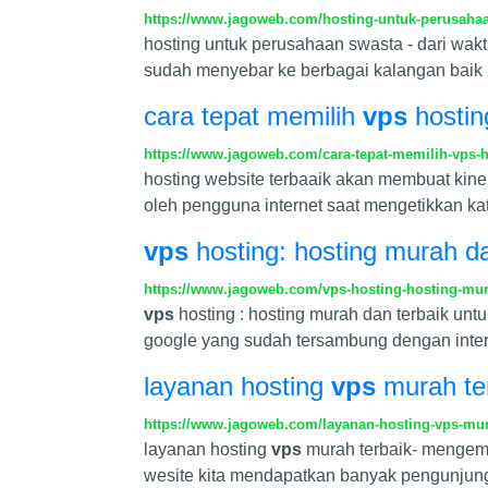
https://www.jagoweb.com/hosting-untuk-perusaha
hosting untuk perusahaan swasta - dari wakt
sudah menyebar ke berbagai kalangan baik 
cara tepat memilih
vps
hostin
https://www.jagoweb.com/cara-tepat-memilih-vps-
hosting website terbaaik akan membuat kine
oleh pengguna internet saat mengetikkan ka
vps
hosting: hosting murah da
https://www.jagoweb.com/vps-hosting-hosting-mur
vps
hosting : hosting murah dan terbaik unt
google yang sudah tersambung dengan inter
layanan hosting
vps
murah te
https://www.jagoweb.com/layanan-hosting-vps-mur
layanan hosting
vps
murah terbaik- mengemb
wesite kita mendapatkan banyak pengunjun