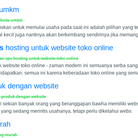
e umkm
website-umkm
skan untuk memulai usaha pada saat ini adalah pilihan yang t
kecil juga nantinya akan berkembang sendirinya jika memang k
s
hosting untuk website toko online
-vps-hosting-untuk-website-toko-online
k website toko online - zaman modern ini semuanya serba sang
didapatkan. semua ini karena keberadaan toko online yang sem
uk dengan website
-produk-dengan-website
ari sekian banyak orang yang beranggapan bawha memiliki websi
ang sedang merintis usahanya. tetapi perlu diketahui webs
rah
ing-murah