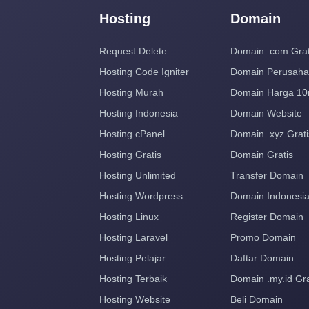
Hosting
Domain
Request Delete
Domain .com Grat
Hosting Code Igniter
Domain Perusah
Hosting Murah
Domain Harga 10
Hosting Indonesia
Domain Website
Hosting cPanel
Domain .xyz Grati
Hosting Gratis
Domain Gratis
Hosting Unlimited
Transfer Domain
Hosting Wordpress
Domain Indonesi
Hosting Linux
Register Domain
Hosting Laravel
Promo Domain
Hosting Pelajar
Daftar Domain
Hosting Terbaik
Domain .my.id Gra
Hosting Website
Beli Domain