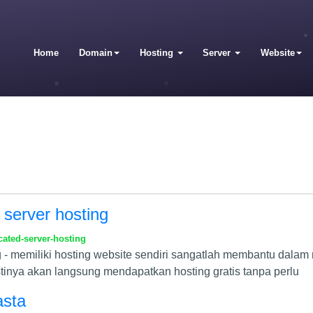
Home
Domain
Hosting
Server
Website
server hosting
ated-server-hosting
g - memiliki hosting website sendiri sangatlah membantu dala
stinya akan langsung mendapatkan hosting gratis tanpa perlu
asta