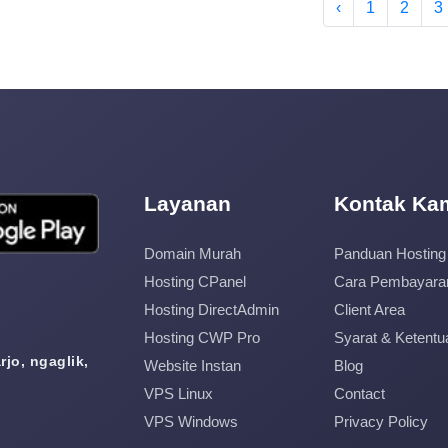
‹
1
2
3
Layanan
Kontak Ka
Domain Murah
Panduan Hosting
Hosting CPanel
Cara Pembayara
Hosting DirectAdmin
Client Area
Hosting CWP Pro
Syarat & Ketentu
jo, ngaglik,
Website Instan
Blog
VPS Linux
Contact
VPS Windows
Privacy Policy