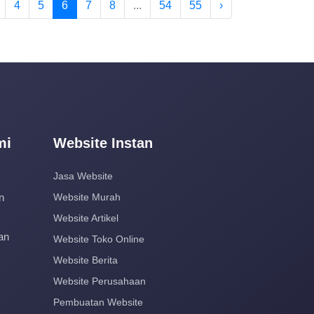
4
5
6
7
8
...
54
55
›
mi
Website Instan
Jasa Website
n
Website Murah
Website Artikel
an
Website Toko Online
Website Berita
Website Perusahaan
Pembuatan Website