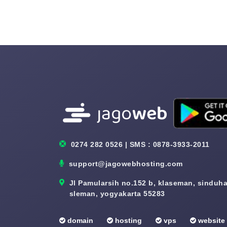
0274 282 0526 | SMS : 0878-3933-2011
support@jagowebhosting.com
Jl Pamularsih no.152 b, klaseman, sinduhar
sleman, yogyakarta 55283
domain
hosting
vps
website