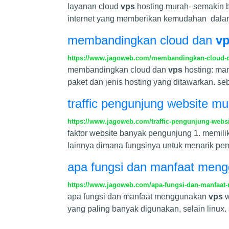
layanan cloud
vps
hosting murah- semakin 
internet yang memberikan kemudahan dalam 
membandingkan cloud dan
v
https://www.jagoweb.com/membandingkan-cloud-d
membandingkan cloud dan
vps
hosting: ma
paket dan jenis hosting yang ditawarkan. seb
traffic pengunjung website mul
https://www.jagoweb.com/traffic-pengunjung-websit
faktor website banyak pengunjung 1. memili
lainnya dimana fungsinya untuk menarik p
apa fungsi dan manfaat men
https://www.jagoweb.com/apa-fungsi-dan-manfaat
apa fungsi dan manfaat menggunakan
vps
w
yang paling banyak digunakan, selain linux. 