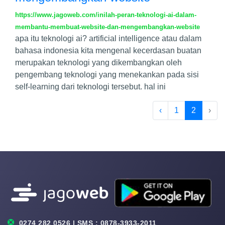
https://www.jagoweb.com/inilah-peran-teknologi-ai-dalam-
membantu-membuat-website-dan-mengembangkan-website
apa itu teknologi ai? artificial intelligence atau dalam
bahasa indonesia kita mengenal kecerdasan buatan
merupakan teknologi yang dikembangkan oleh
pengembang teknologi yang menekankan pada sisi
self-learning dari teknologi tersebut. hal ini
‹
1
2
›
0274 282 0526 | SMS : 0878-3933-2011