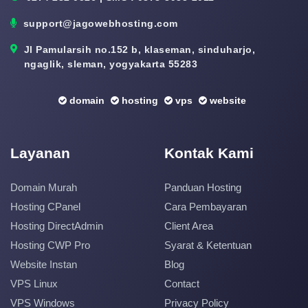
support@jagowebhosting.com
Jl Pamularsih no.152 b, klaseman, sinduharjo,
ngaglik, sleman, yogyakarta 55283
domain
hosting
vps
website
Layanan
Kontak Kami
Domain Murah
Panduan Hosting
Hosting CPanel
Cara Pembayaran
Hosting DirectAdmin
Client Area
Hosting CWP Pro
Syarat & Ketentuan
Website Instan
Blog
VPS Linux
Contact
VPS Windows
Privacy Policy