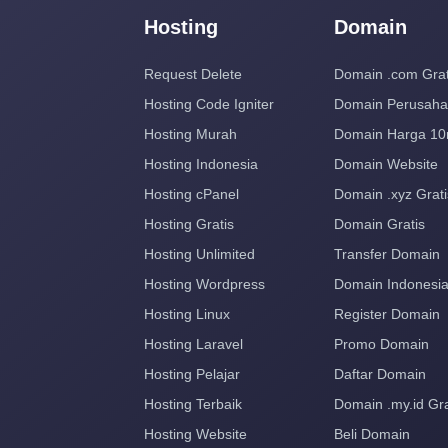
Hosting
Domain
Request Delete
Domain .com Grat
Hosting Code Igniter
Domain Perusah
Hosting Murah
Domain Harga 10
Hosting Indonesia
Domain Website
Hosting cPanel
Domain .xyz Grati
Hosting Gratis
Domain Gratis
Hosting Unlimited
Transfer Domain
Hosting Wordpress
Domain Indonesi
Hosting Linux
Register Domain
Hosting Laravel
Promo Domain
Hosting Pelajar
Daftar Domain
Hosting Terbaik
Domain .my.id Gra
Hosting Website
Beli Domain