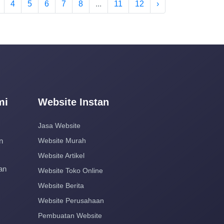
4
5
6
7
8
...
11
12
›
mi
Website Instan
Jasa Website
n
Website Murah
Website Artikel
an
Website Toko Online
Website Berita
Website Perusahaan
Pembuatan Website