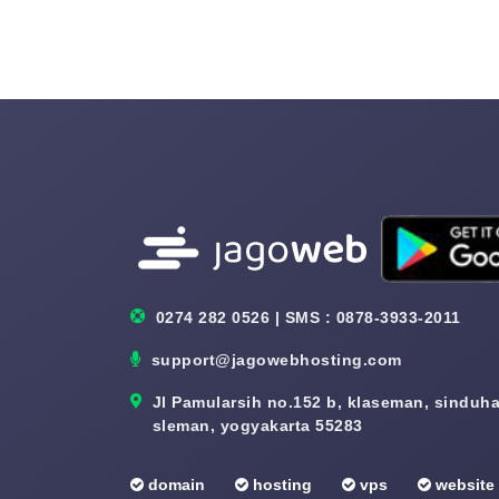
0274 282 0526 | SMS : 0878-3933-2011
support@jagowebhosting.com
Jl Pamularsih no.152 b, klaseman, sinduhar
sleman, yogyakarta 55283
domain
hosting
vps
website