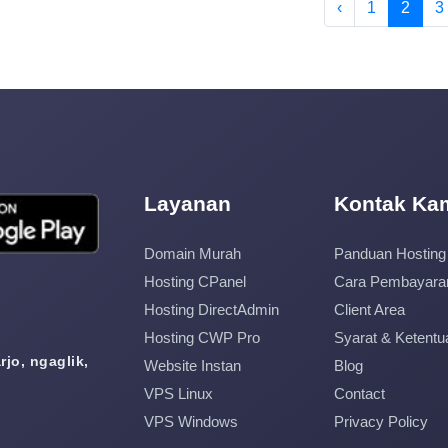
‹
1
2
3
Layanan
Kontak Ka
Domain Murah
Panduan Hosting
Hosting CPanel
Cara Pembayara
Hosting DirectAdmin
Client Area
Hosting CWP Pro
Syarat & Ketentu
jo, ngaglik,
Website Instan
Blog
VPS Linux
Contact
VPS Windows
Privacy Policy