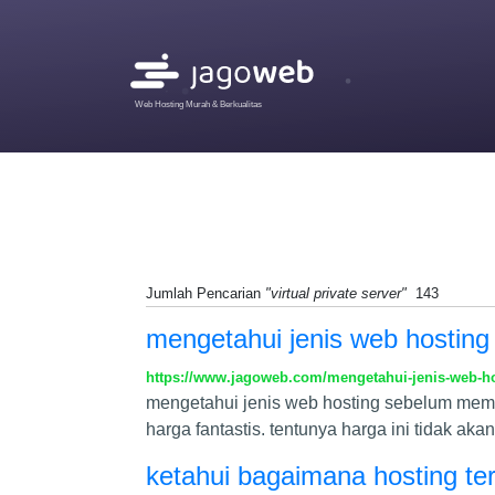
Web Hosting Murah & Berkualitas
Jumlah Pencarian
"virtual private server"
143
mengetahui jenis web hostin
https://www.jagoweb.com/mengetahui-jenis-web-h
mengetahui jenis web hosting sebelum membe
harga fantastis. tentunya harga ini tidak a
ketahui bagaimana hosting te