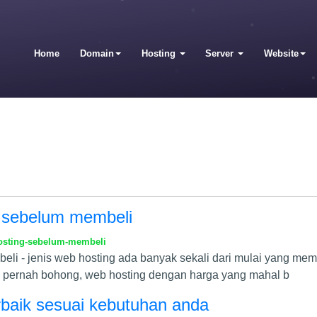
Home
Domain
Hosting
Server
Website
g sebelum membeli
osting-sebelum-membeli
li - jenis web hosting ada banyak sekali dari mulai yang memi
kan pernah bohong, web hosting dengan harga yang mahal b
rbaik sesuai kebutuhan anda